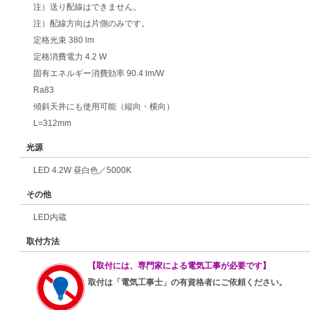
注）送り配線はできません。
注）配線方向は片側のみです。
定格光束 380 lm
定格消費電力 4.2 W
固有エネルギー消費効率 90.4 lm/W
Ra83
傾斜天井にも使用可能（縦向・横向）
L=312mm
光源
LED 4.2W 昼白色／5000K
その他
LED内蔵
取付方法
【取付には、専門家による電気工事が必要です】
取付は「電気工事士」の有資格者にご依頼ください。