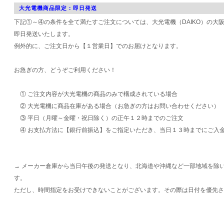
大光電機商品限定：即日発送
下記①～④の条件を全て満たすご注文については、大光電機（DAIKO）の大
即日発送いたします。
例外的に、ご注文日から【１営業日】でのお届けとなります。
お急ぎの方、どうぞご利用ください！
① ご注文内容が大光電機の商品のみで構成されている場合
② 大光電機に商品在庫がある場合（お急ぎの方はお問い合わせください）
③ 平日（月曜～金曜・祝日除く）の正午１２時までのご注文
④ お支払方法に【銀行前振込】をご指定いただき、当日１３時までにご入
→ メーカー倉庫から当日午後の発送となり、北海道や沖縄など一部地域を除
す。
ただし、時間指定をお受けできないことがございます。その際は日付を優先さ