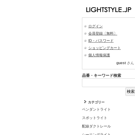
ログイン
会員登録〔無料〕
ID・パスワード
ショッピングカート
個人情報保護
guest
さん
品番・キーワード検索
カテゴリー
ペンダントライト
スポットライト
配線ダクトレール
シーリングライト