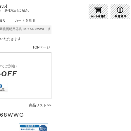
イル】
明、取付方法もご紹介。
積り
カートを見る
間接照明用器具 DSY-5468WWG | 商品紹介 | 照明器具の通販・インテリア照明の通信販
をいただきます
TOPページ
いては別途）
%OFF
商品リスト >>
468WWG