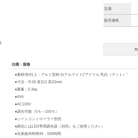
定価
販売価格
期
仕様・規格
●素材/色/仕上：アルミ型材 白アルマイト|”アクリル 乳白（マット）”
●寸法：巾30 長312 高33mm
●重量：0.3kg
●4VA
●AC100V
●調光可能（5％～100％）
●シーンコントローラー別売
●調光にはLED専用調光器（別売）をご使用ください。
●光束維持時間40，000時間