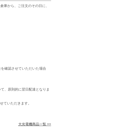
阪倉庫から、ご注文のその日に、
金を確認させていただいた場合
いて、原則的に翌日配達となりま
せていただきます。
大光電機商品一覧 >>