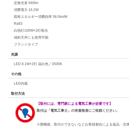
定格光束 940lm
消費電力 16.2W
固有エネルギー消費効率 58.0lm/W
Ra83
白熱灯100W×2灯相当
傾斜天井にも使用可能
フランジタイプ
光源
LED 8.1W×2灯 温白色／3500K
その他
LED内蔵
取付方法
【取付には、専門家による電気工事が必要です】
取付は「電気工事士」の有資格者にご依頼ください。
※開梱後、取付ができないなどお客様都合による返品・交