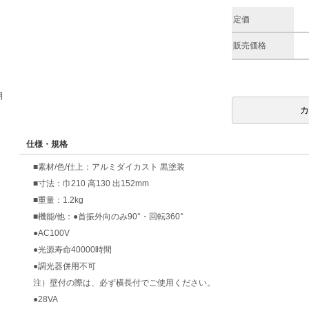
定価
販売価格
期
仕様・規格
■素材/色/仕上：アルミダイカスト 黒塗装
■寸法：巾210 高130 出152mm
■重量：1.2kg
■機能/他：●首振外向のみ90°・回転360°
●AC100V
●光源寿命40000時間
●調光器併用不可
注）壁付の際は、必ず横長付でご使用ください。
●28VA