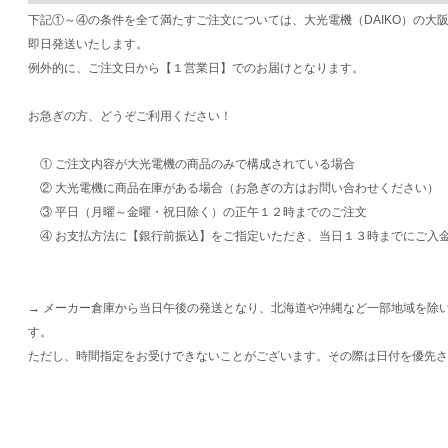
下記①～④の条件を全て満たすご注文については、大光電機（DAIKO）の大
即日発送いたします。
例外的に、ご注文日から【１営業日】でのお届けとなります。
お急ぎの方、どうぞご利用ください！
① ご注文内容が大光電機の商品のみで構成されている場合
② 大光電機に商品在庫がある場合（お急ぎの方はお問い合わせください）
③ 平日（月曜～金曜・祝日除く）の正午１２時までのご注文
④ お支払方法に【銀行前振込】をご指定いただき、当日１３時までにご入
→ メーカー倉庫から当日午後の発送となり、北海道や沖縄など一部地域を除
す。
ただし、時間指定をお受けできないことがございます。その際は日付を優先さ