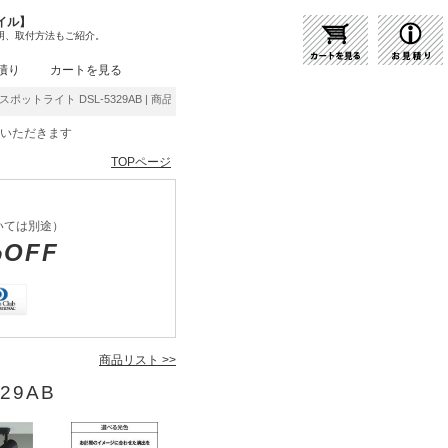
イル】
明、取付方法もご紹介。
積り
カートを見る
スポットライト DSL-5329AB | 商品紹介 | 照明器具の通販・インテリア照明の通信販売
をいただきます
TOPページ
いては別途）
%OFF
商品リスト >>
29AB