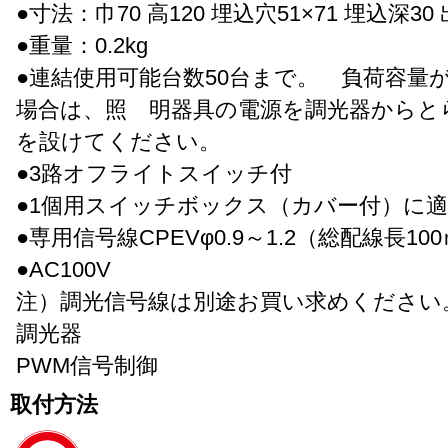
●寸法：巾70 高120 埋込穴51×71 埋込深30 
●重量：0.2kg
●連結使用可能台数50台まで。 負荷容量が1
場合は、照 明器具の電源を調光器からと
を設けてください。
●3路オフライトスイッチ付
●1個用スイッチボックス（カバー付）に
●専用信号線CPEVφ0.9～1.2（総配線長10
●AC100V
注）調光信号線は別途お買い求めください
調光器
PWM信号制御
取付方法