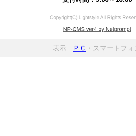
Copyright(C) Lightstyle All Rights Reser
NP-CMS ver4 by Netprompt
表示
ＰＣ
・スマートフォ