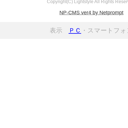
Copyright(C) Lightstyle All Rights Reser
NP-CMS ver4 by Netprompt
表示
ＰＣ
・スマートフォ