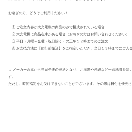
お急ぎの方、どうぞご利用ください！
① ご注文内容が大光電機の商品のみで構成されている場合
② 大光電機に商品在庫がある場合（お急ぎの方はお問い合わせください）
③ 平日（月曜～金曜・祝日除く）の正午１２時までのご注文
④ お支払方法に【銀行前振込】をご指定いただき、当日１３時までにご入
→ メーカー倉庫から当日午後の発送となり、北海道や沖縄など一部地域を除
す。
ただし、時間指定をお受けできないことがございます。その際は日付を優先さ