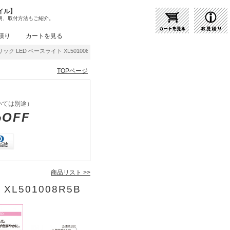
イル】
明、取付方法もご紹介。
積り
カートを見る
ック LED ベースライト XL501008R5B | 商品紹介 | 照明器具の通販・インテリア照明
TOPページ
いては別途）
%OFF
商品リスト >>
XL501008R5B