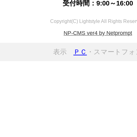
受付時間：9:00～16:00
Copyright(C) Lightstyle All Rights Reser
NP-CMS ver4 by Netprompt
表示
ＰＣ
・スマートフォ