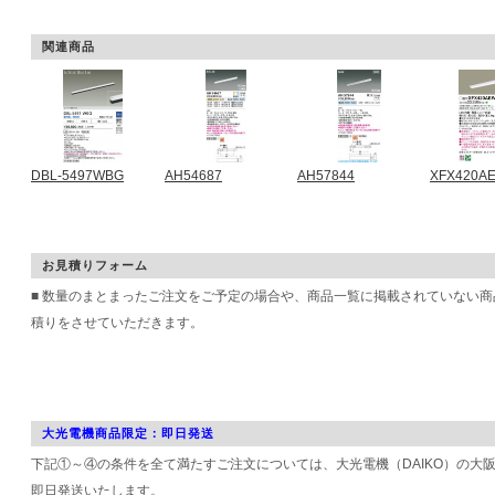
関連商品
DBL-5497WBG
AH54687
AH57844
XFX420A
お見積りフォーム
■ 数量のまとまったご注文をご予定の場合や、商品一覧に掲載されていない
積りをさせていただきます。
大光電機商品限定：即日発送
下記①～④の条件を全て満たすご注文については、大光電機（DAIKO）の大
即日発送いたします。