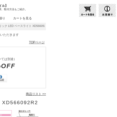
イル】
明、取付方法もご紹介。
積り
カートを見る
ック LED ベースライト XD566092R2 | 商品紹介 | 照明器具の通販・インテリア照明
をいただきます
TOPページ
いては別途）
%OFF
商品リスト >>
XD566092R2