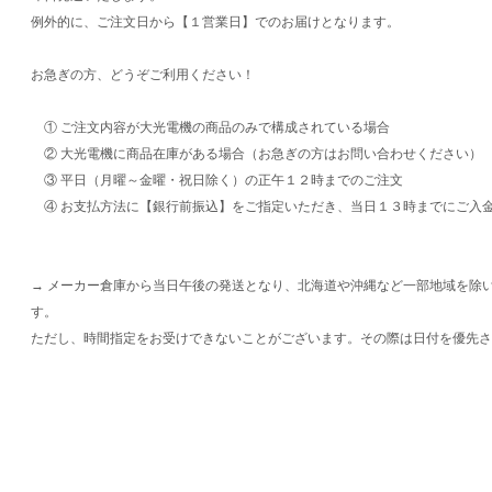
例外的に、ご注文日から【１営業日】でのお届けとなります。
お急ぎの方、どうぞご利用ください！
① ご注文内容が大光電機の商品のみで構成されている場合
② 大光電機に商品在庫がある場合（お急ぎの方はお問い合わせください）
③ 平日（月曜～金曜・祝日除く）の正午１２時までのご注文
④ お支払方法に【銀行前振込】をご指定いただき、当日１３時までにご入
→ メーカー倉庫から当日午後の発送となり、北海道や沖縄など一部地域を除
す。
ただし、時間指定をお受けできないことがございます。その際は日付を優先さ