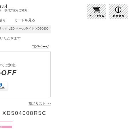
イル】
明、取付方法もご紹介。
積り
カートを見る
ック LED ベースライト XD504008R5C | 商品紹介 | 照明器具の通販・インテリア照
をいただきます
TOPページ
いては別途）
%OFF
商品リスト >>
XD504008R5C