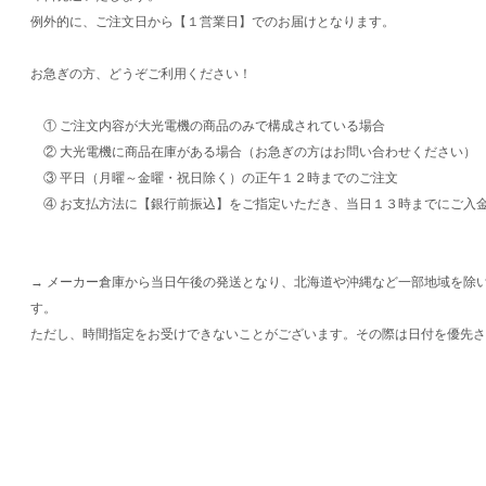
例外的に、ご注文日から【１営業日】でのお届けとなります。
お急ぎの方、どうぞご利用ください！
① ご注文内容が大光電機の商品のみで構成されている場合
② 大光電機に商品在庫がある場合（お急ぎの方はお問い合わせください）
③ 平日（月曜～金曜・祝日除く）の正午１２時までのご注文
④ お支払方法に【銀行前振込】をご指定いただき、当日１３時までにご入
→ メーカー倉庫から当日午後の発送となり、北海道や沖縄など一部地域を除
す。
ただし、時間指定をお受けできないことがございます。その際は日付を優先さ