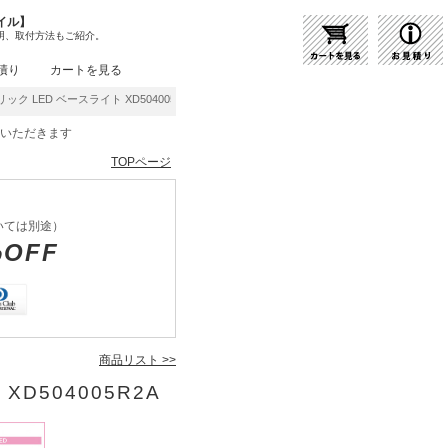
イル】
明、取付方法もご紹介。
積り
カートを見る
ック LED ベースライト XD504005R2A | 商品紹介 | 照明器具の通販・インテリア照
をいただきます
TOPページ
いては別途）
%OFF
商品リスト >>
XD504005R2A