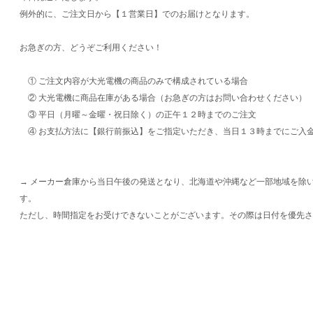
例外的に、ご注文日から【１営業日】でのお届けとなります。
お急ぎの方、どうぞご利用ください！
① ご注文内容が大光電機の商品のみで構成されている場合
② 大光電機に商品在庫がある場合（お急ぎの方はお問い合わせください）
③ 平日（月曜～金曜・祝日除く）の正午１２時までのご注文
④ お支払方法に【銀行前振込】をご指定いただき、当日１３時までにご入
→ メーカー倉庫から当日午後の発送となり、北海道や沖縄など一部地域を除
す。
ただし、時間指定をお受けできないことがございます。その際は日付を優先さ