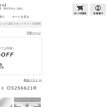
イル】
明、取付方法もご紹介。
積り
カートを見る
ック LED スポットライト OS256621R | 商品紹介 | 照明器具の通販・インテリア照明
TOPページ
いては別途）
%OFF
商品リスト >>
 OS256621R