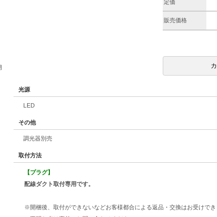
定価
販売価格
期
光源
LED
その他
調光器別売
取付方法
【プラグ】
配線ダクト取付専用です。
※開梱後、取付ができないなどお客様都合による返品・交換はお受けでき