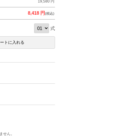
19,580 円
8,418 円
(税込)
式
ません。