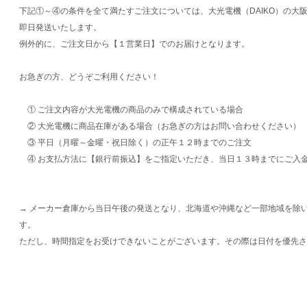
下記①～④の条件を全て満たすご注文については、大光電機（DAIKO）の大
即日発送いたします。
例外的に、ご注文日から【１営業日】でのお届けとなります。
お急ぎの方、どうぞご利用ください！
① ご注文内容が大光電機の商品のみで構成されている場合
② 大光電機に商品在庫がある場合（お急ぎの方はお問い合わせください）
③ 平日（月曜～金曜・祝日除く）の正午１２時までのご注文
④ お支払方法に【銀行前振込】をご指定いただき、当日１３時までにご入
→ メーカー倉庫から当日午後の発送となり、北海道や沖縄など一部地域を除
す。
ただし、時間指定をお受けできないことがございます。その際は日付を優先さ