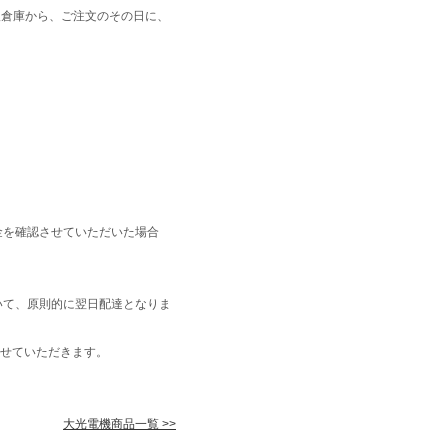
阪倉庫から、ご注文のその日に、
金を確認させていただいた場合
いて、原則的に翌日配達となりま
せていただきます。
大光電機商品一覧 >>