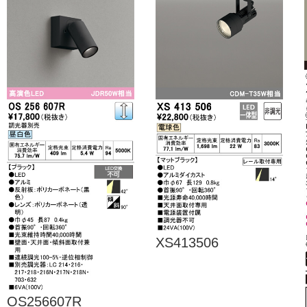
XS413506
OS256607R