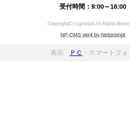
受付時間：9:00～16:00
Copyright(C) Lightstyle All Rights Reser
NP-CMS ver4 by Netprompt
表示
ＰＣ
・スマートフォ