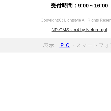
受付時間：9:00～16:00
Copyright(C) Lightstyle All Rights Reser
NP-CMS ver4 by Netprompt
表示
ＰＣ
・スマートフォ