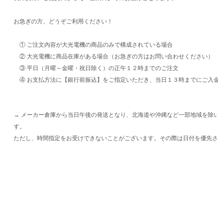
お急ぎの方、どうぞご利用ください！
① ご注文内容が大光電機の商品のみで構成されている場合
② 大光電機に商品在庫がある場合（お急ぎの方はお問い合わせください）
③ 平日（月曜～金曜・祝日除く）の正午１２時までのご注文
④ お支払方法に【銀行前振込】をご指定いただき、当日１３時までにご入
→ メーカー倉庫から当日午後の発送となり、北海道や沖縄など一部地域を除
す。
ただし、時間指定をお受けできないことがございます。その際は日付を優先さ