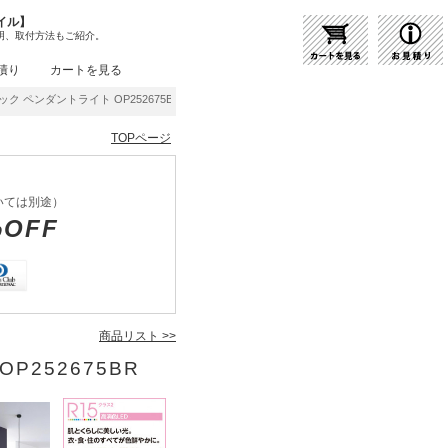
イル】
明、取付方法もご紹介。
積り
カートを見る
ク ペンダントライト OP252675BR | 商品紹介 | 照明器具の通販・インテリア照明の通
TOPページ
いては別途）
%OFF
商品リスト >>
P252675BR