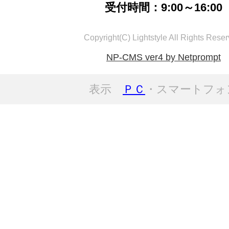
受付時間：9:00～16:00
Copyright(C) Lightstyle All Rights Reser
NP-CMS ver4 by Netprompt
表示
ＰＣ
・スマートフォ