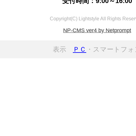
受付時間：9:00～16:00
Copyright(C) Lightstyle All Rights Reser
NP-CMS ver4 by Netprompt
表示
ＰＣ
・スマートフォ