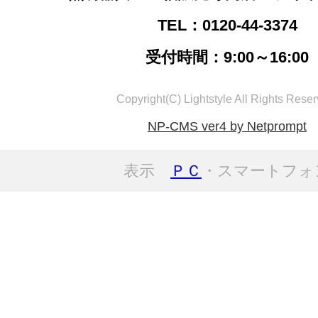
TEL：0120-44-3374
受付時間：9:00～16:00
Copyright(C) Lightstyle All Rights Reser
NP-CMS ver4 by Netprompt
表示
ＰＣ
・スマートフォ