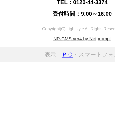
TEL：0120-44-3374
受付時間：9:00～16:00
Copyright(C) Lightstyle All Rights Reser
NP-CMS ver4 by Netprompt
表示
ＰＣ
・スマートフォ