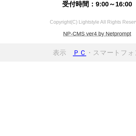
受付時間：9:00～16:00
Copyright(C) Lightstyle All Rights Reser
NP-CMS ver4 by Netprompt
表示
ＰＣ
・スマートフォ