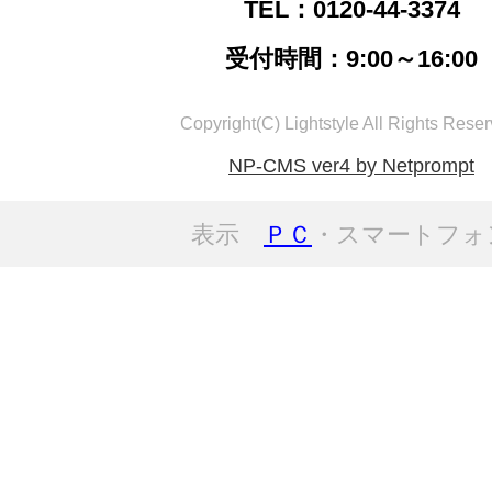
TEL：0120-44-3374
受付時間：9:00～16:00
Copyright(C) Lightstyle All Rights Reser
NP-CMS ver4 by Netprompt
表示
ＰＣ
・スマートフォ