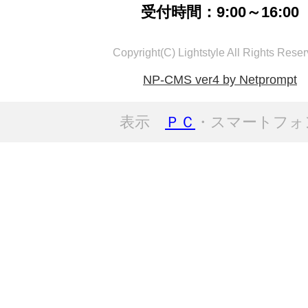
受付時間：9:00～16:00
Copyright(C) Lightstyle All Rights Reser
NP-CMS ver4 by Netprompt
表示
ＰＣ
・スマートフォ