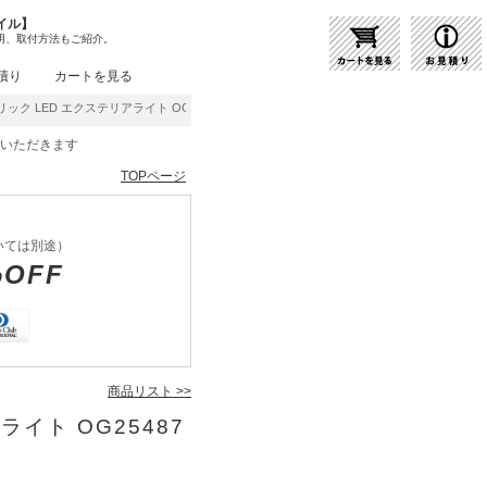
イル】
明、取付方法もご紹介。
積り
カートを見る
ック LED エクステリアライト OG254879LR | 商品紹介 | 照明器具の通販・インテ
をいただきます
TOPページ
いては別途）
%OFF
商品リスト >>
ライト OG25487