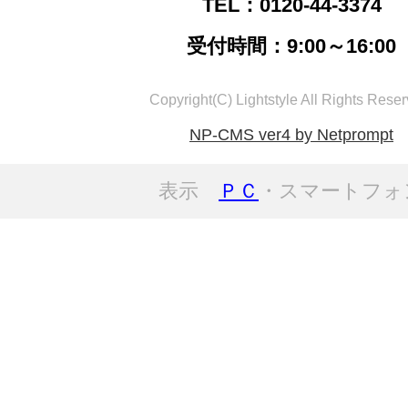
TEL：0120-44-3374
受付時間：9:00～16:00
Copyright(C) Lightstyle All Rights Reser
NP-CMS ver4 by Netprompt
表示
ＰＣ
・スマートフォ