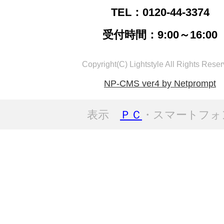
TEL：0120-44-3374
受付時間：9:00～16:00
Copyright(C) Lightstyle All Rights Reser
NP-CMS ver4 by Netprompt
表示
ＰＣ
・スマートフォ