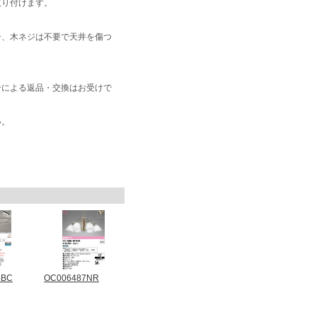
取り付けます。
合、木ネジは不要で天井を傷つ
合による返品・交換はお受けで
い。
4BC
OC006487NR