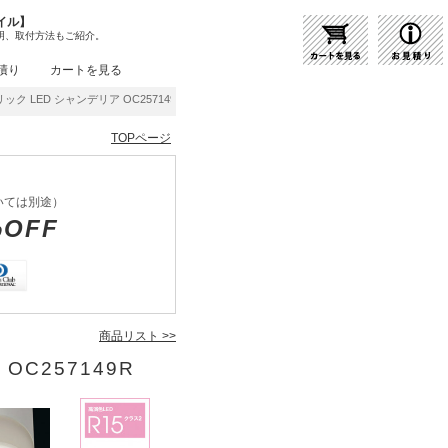
イル】
明、取付方法もご紹介。
積り
カートを見る
ク LED シャンデリア OC257149R | 商品紹介 | 照明器具の通販・インテリア照明の
TOPページ
いては別途）
%OFF
商品リスト >>
OC257149R