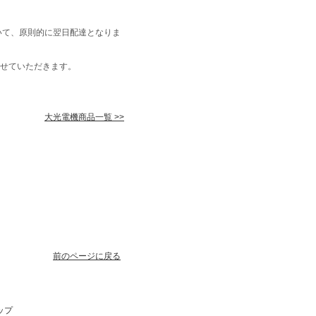
いて、原則的に翌日配達となりま
せていただきます。
大光電機商品一覧 >>
前のページに戻る
ップ