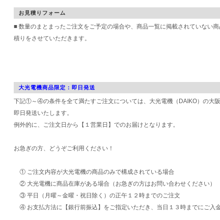
お見積りフォーム
■ 数量のまとまったご注文をご予定の場合や、商品一覧に掲載されていない
積りをさせていただきます。
大光電機商品限定：即日発送
下記①～④の条件を全て満たすご注文については、大光電機（DAIKO）の大
即日発送いたします。
例外的に、ご注文日から【１営業日】でのお届けとなります。
お急ぎの方、どうぞご利用ください！
① ご注文内容が大光電機の商品のみで構成されている場合
② 大光電機に商品在庫がある場合（お急ぎの方はお問い合わせください）
③ 平日（月曜～金曜・祝日除く）の正午１２時までのご注文
④ お支払方法に【銀行前振込】をご指定いただき、当日１３時までにご入