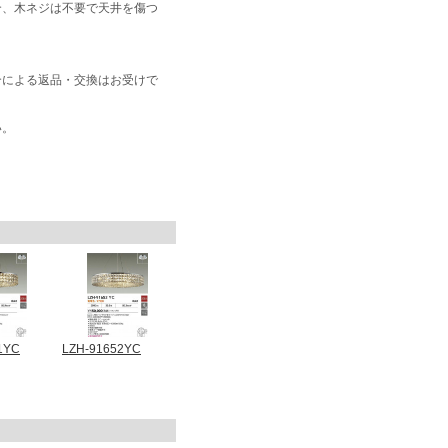
合、木ネジは不要で天井を傷つ
合による返品・交換はお受けで
い。
1YC
LZH-91652YC