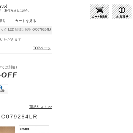
イル】
明、取付方法もご紹介。
積り
カートを見る
ク LED 吹抜け照明 OC079264LR | 商品紹介 | 照明器具の通販・インテリア照明の通
をいただきます
TOPページ
いては別途）
%OFF
商品リスト >>
C079264LR