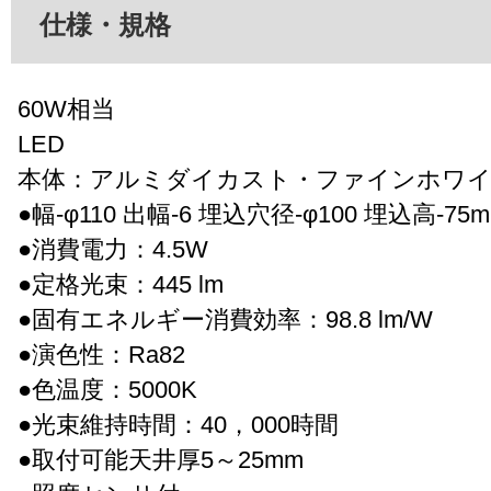
仕様・規格
60W相当
LED
本体：アルミダイカスト・ファインホワイ
●幅-φ110 出幅-6 埋込穴径-φ100 埋込高-75mm
●消費電力：4.5W
●定格光束：445 lm
●固有エネルギー消費効率：98.8 lm/W
●演色性：Ra82
●色温度：5000K
●光束維持時間：40，000時間
●取付可能天井厚5～25mm