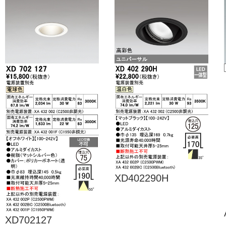
XD402290H
XD702127