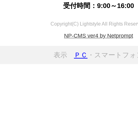
受付時間：9:00～16:00
Copyright(C) Lightstyle All Rights Reser
NP-CMS ver4 by Netprompt
表示
ＰＣ
・スマートフォ