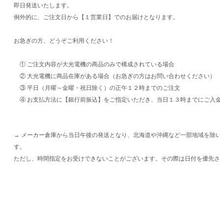
即日発送いたします。
例外的に、ご注文日から【１営業日】でのお届けとなります。
お急ぎの方、どうぞご利用ください！
① ご注文内容が大光電機の商品のみで構成されている場合
② 大光電機に商品在庫がある場合（お急ぎの方はお問い合わせください）
③ 平日（月曜～金曜・祝日除く）の正午１２時までのご注文
④ お支払方法に【銀行前振込】をご指定いただき、当日１３時までにご入
→ メーカー倉庫から当日午後の発送となり、北海道や沖縄など一部地域を除
す。
ただし、時間指定をお受けできないことがございます。その際は日付を優先さ