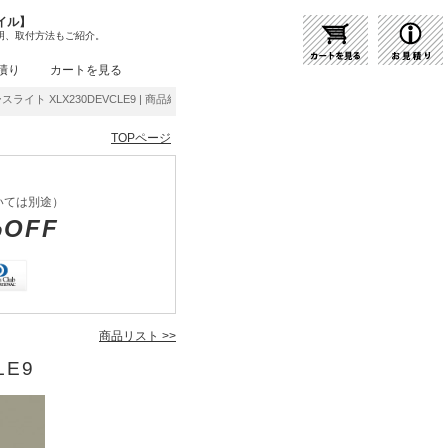
イル】
明、取付方法もご紹介。
積り
カートを見る
ースライト XLX230DEVCLE9 | 商品紹介 | 照明器具の通販・インテリア照明の通信販売
TOPページ
いては別途）
%OFF
商品リスト >>
LE9