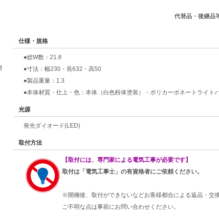
代替品・後継品
仕様・規格
●総W数：21.8
期
●寸法：幅230・長632・高50
●製品重量：1.3
●本体材質・仕上・色：本体（白色粉体塗装）・ポリカーボネートライト
光源
発光ダイオード(LED)
取付方法
【取付には、専門家による電気工事が必要です】
取付は「電気工事士」の有資格者にご依頼ください。
※開梱後、取付ができないなどお客様都合による返品・交
ご不明な点は事前にお問い合わせください。