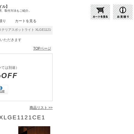
イル】
明、取付方法もご紹介。
積り
カートを見る
ステリアスポットライト XLGE1121CE1 | 商品紹介 | 照明器具の通販・インテリア照明
をいただきます
TOPページ
いては別途）
%OFF
商品リスト >>
LGE1121CE1