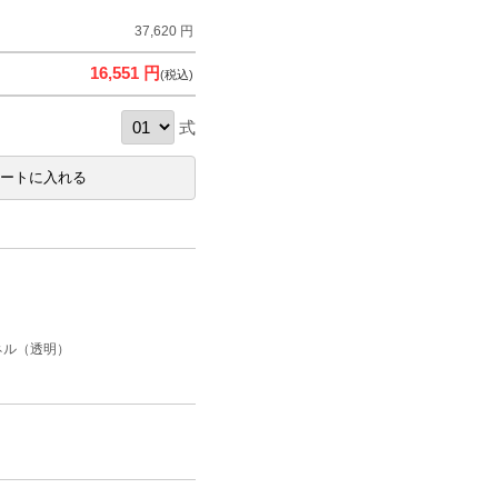
37,620 円
16,551 円
(税込)
式
ネル（透明）