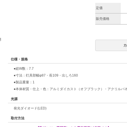
定価
販売価格
期
仕様・規格
●総W数：7.7
●寸法：灯具部幅φ87・長109・出しろ160
●製品重量：1
●本体材質・仕上・色：アルミダイカスト（オフブラック）・アクリルパ
光源
発光ダイオード(LED)
取付方法