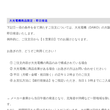
大光電機商品限定：即日発送
下記①～④の条件を全て満たすご注文については、大光電機（DAIKO）の大
即日発送いたします。
例外的に、ご注文日から【１営業日】でのお届けとなります。
お急ぎの方、どうぞご利用ください！
① ご注文内容が大光電機の商品のみで構成されている場合
② 大光電機に商品在庫がある場合（お急ぎの方はお問い合わせください）
③ 平日（月曜～金曜・祝日除く）の正午１２時までのご注文
④ お支払方法に【銀行前振込】をご指定いただき、当日１３時までにご入
→ メーカー倉庫から当日午後の発送となり、北海道や沖縄など一部地域を除
す。
ただし、時間指定をお受けできないことがございます。その際は日付を優先さ