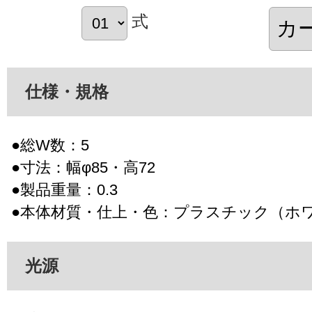
式
仕様・規格
●総W数：5
●寸法：幅φ85・高72
●製品重量：0.3
●本体材質・仕上・色：プラスチック（ホ
光源