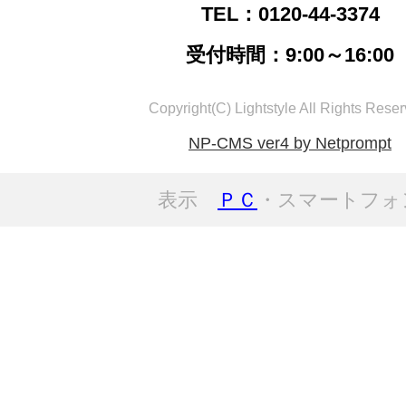
TEL：0120-44-3374
受付時間：9:00～16:00
Copyright(C) Lightstyle All Rights Reser
NP-CMS ver4 by Netprompt
表示
ＰＣ
・スマートフォ