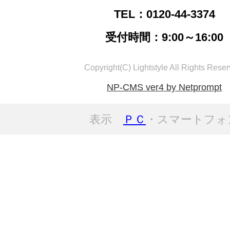
TEL：0120-44-3374
受付時間：9:00～16:00
Copyright(C) Lightstyle All Rights Reser
NP-CMS ver4 by Netprompt
表示
ＰＣ
・スマートフォ