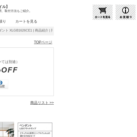
イル】
明、取付方法もご紹介。
積り
カートを見る
ダント XLGB1626CE1 | 商品紹介 | 照明器具の通販・インテリア照明の通信販売【ライト
TOPページ
いては別途）
%OFF
商品リスト >>