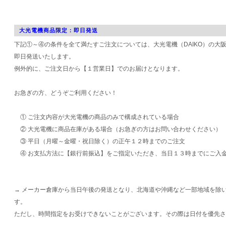
大光電機商品限定：即日発送
下記①～④の条件を全て満たすご注文については、大光電機（DAIKO）の大
即日発送いたします。
例外的に、ご注文日から【１営業日】でのお届けとなります。
お急ぎの方、どうぞご利用ください！
① ご注文内容が大光電機の商品のみで構成されている場合
② 大光電機に商品在庫がある場合（お急ぎの方はお問い合わせください）
③ 平日（月曜～金曜・祝日除く）の正午１２時までのご注文
④ お支払方法に【銀行前振込】をご指定いただき、当日１３時までにご入
→ メーカー倉庫から当日午後の発送となり、北海道や沖縄など一部地域を除
す。
ただし、時間指定をお受けできないことがございます。その際は日付を優先さ