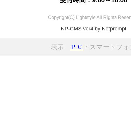
受付時間：9:00～16:00
Copyright(C) Lightstyle All Rights Reser
NP-CMS ver4 by Netprompt
表示
ＰＣ
・スマートフォ