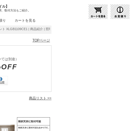
イル】
明、取付方法もご紹介。
積り
カートを見る
ダント XLGB1109CE1 | 商品紹介 | 照明器具の通販・インテリア照明の通信販売【ライトス
TOPページ
いては別途）
%OFF
商品リスト >>