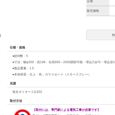
定価
販売価格
期
仕様・規格
●総W数：5
●寸法：幅φ200・高198・全高600～2000調節可能・埋込穴φ70・埋込深1
●製品重量：1.5
●本体材質・仕上・色：ガラスセード（スモークグレー）
光源
発光ダイオード(LED)
取付方法
【取付には、専門家による電気工事が必要です】