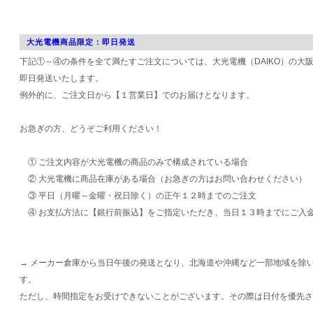
大光電機商品限定：即日発送
下記①～④の条件を全て満たすご注文については、大光電機（DAIKO）の大
即日発送いたします。
例外的に、ご注文日から【１営業日】でのお届けとなります。
お急ぎの方、どうぞご利用ください！
① ご注文内容が大光電機の商品のみで構成されている場合
② 大光電機に商品在庫がある場合（お急ぎの方はお問い合わせください）
③ 平日（月曜～金曜・祝日除く）の正午１２時までのご注文
④ お支払方法に【銀行前振込】をご指定いただき、当日１３時までにご入
→ メーカー倉庫から当日午後の発送となり、北海道や沖縄など一部地域を除
す。
ただし、時間指定をお受けできないことがございます。その際は日付を優先さ