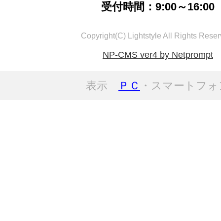
受付時間：9:00～16:00
Copyright(C) Lightstyle All Rights Reser
NP-CMS ver4 by Netprompt
表示
ＰＣ
・スマートフォ