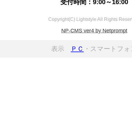
受付時間：9:00～16:00
Copyright(C) Lightstyle All Rights Reser
NP-CMS ver4 by Netprompt
表示
ＰＣ
・スマートフォ