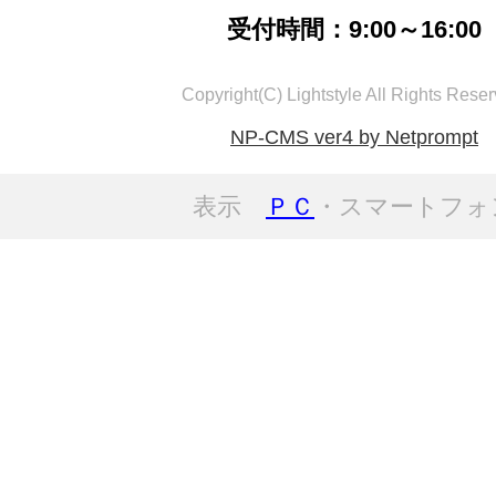
受付時間：9:00～16:00
Copyright(C) Lightstyle All Rights Reser
NP-CMS ver4 by Netprompt
表示
ＰＣ
・スマートフォ