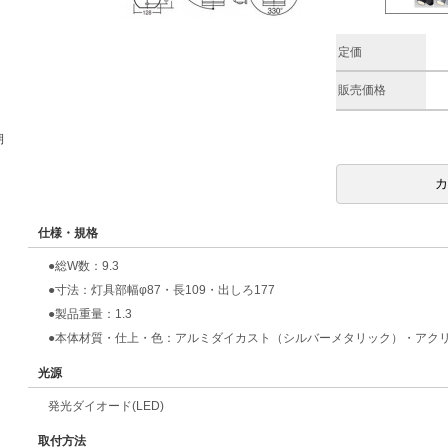
定価
販売価格
期
仕様・規格
●総W数：9.3
●寸法：灯具部幅φ87・長109・出しろ177
●製品重量：1.3
●本体材質・仕上・色：アルミダイカスト（シルバーメタリック）・アク
光源
発光ダイオード(LED)
取付方法