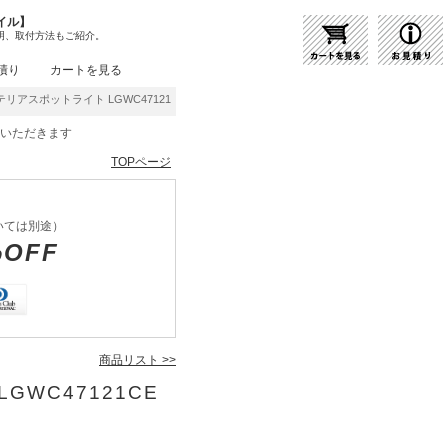
イル】
明、取付方法もご紹介。
積り
カートを見る
ステリアスポットライト LGWC47121CE1 | 商品紹介 | 照明器具の通販・インテリア照明
をいただきます
TOPページ
いては別途）
%OFF
商品リスト >>
GWC47121CE