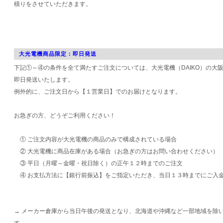
積りをさせていただきます。
大光電機商品限定：即日発送
下記①～④の条件を全て満たすご注文については、大光電機（DAIKO）の大
即日発送いたします。
例外的に、ご注文日から【１営業日】でのお届けとなります。
お急ぎの方、どうぞご利用ください！
① ご注文内容が大光電機の商品のみで構成されている場合
② 大光電機に商品在庫がある場合（お急ぎの方はお問い合わせください）
③ 平日（月曜～金曜・祝日除く）の正午１２時までのご注文
④ お支払方法に【銀行前振込】をご指定いただき、当日１３時までにご入
→ メーカー倉庫から当日午後の発送となり、北海道や沖縄など一部地域を除
す。