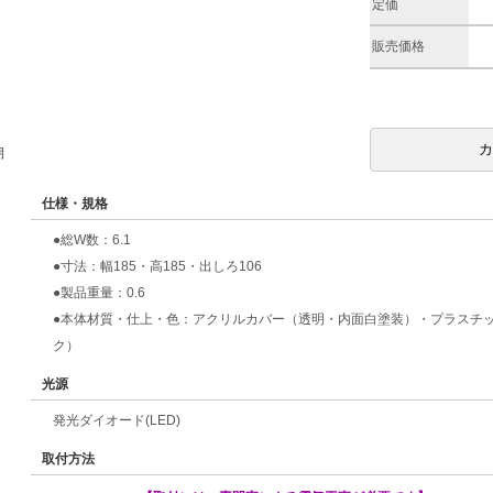
定価
販売価格
期
仕様・規格
●総W数：6.1
●寸法：幅185・高185・出しろ106
●製品重量：0.6
●本体材質・仕上・色：アクリルカバー（透明・内面白塗装）・プラスチ
ク）
光源
発光ダイオード(LED)
取付方法