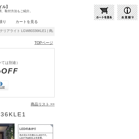
イル】
明、取付方法もご紹介。
積り
カートを見る
ステリアライト LGW80336KLE1 | 商品紹介 | 照明器具の通販・インテリア照明の通信販売
TOPページ
いては別途）
%OFF
商品リスト >>
36KLE1