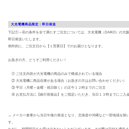
大光電機商品限定：即日発送
下記①～④の条件を全て満たすご注文については、大光電機（DAIKO）の大
即日発送いたします。
例外的に、ご注文日から【１営業日】でのお届けとなります。
お急ぎの方、どうぞご利用ください！
① ご注文内容が大光電機の商品のみで構成されている場合
② 大光電機に商品在庫がある場合（お急ぎの方はお問い合わせください）
③ 平日（月曜～金曜・祝日除く）の正午１２時までのご注文
④ お支払方法に【銀行前振込】をご指定いただき、当日１３時までにご入
→ メーカー倉庫から当日午後の発送となり、北海道や沖縄など一部地域を除
す。
ただし、時間指定をお受けできないことがございます。その際は日付を優先さ