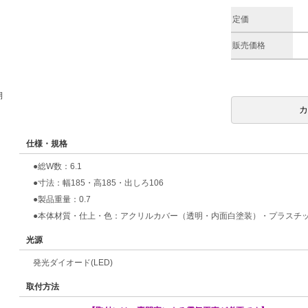
定価
販売価格
期
仕様・規格
●総W数：6.1
●寸法：幅185・高185・出しろ106
●製品重量：0.7
●本体材質・仕上・色：アクリルカバー（透明・内面白塗装）・プラスチ
光源
発光ダイオード(LED)
取付方法