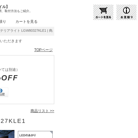
イル】
明、取付方法もご紹介。
積り
カートを見る
ステリアライト LGW80327KLE1 | 商品紹介 | 照明器具の通販・インテリア照明の通信販
をいただきます
TOPページ
いては別途）
%OFF
商品リスト >>
27KLE1