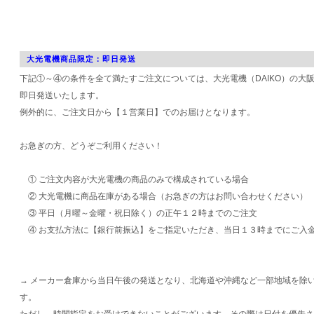
大光電機商品限定：即日発送
下記①～④の条件を全て満たすご注文については、大光電機（DAIKO）の大
即日発送いたします。
例外的に、ご注文日から【１営業日】でのお届けとなります。
お急ぎの方、どうぞご利用ください！
① ご注文内容が大光電機の商品のみで構成されている場合
② 大光電機に商品在庫がある場合（お急ぎの方はお問い合わせください）
③ 平日（月曜～金曜・祝日除く）の正午１２時までのご注文
④ お支払方法に【銀行前振込】をご指定いただき、当日１３時までにご入
→ メーカー倉庫から当日午後の発送となり、北海道や沖縄など一部地域を除
す。
ただし、時間指定をお受けできないことがございます。その際は日付を優先さ