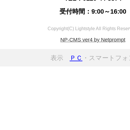
受付時間：9:00～16:00
Copyright(C) Lightstyle All Rights Reser
NP-CMS ver4 by Netprompt
表示
ＰＣ
・スマートフォ