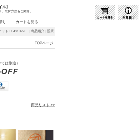
イル】
明、取付方法もご紹介。
積り
カートを見る
ケット LGB81651F | 商品紹介 | 照明器具の通販・インテリア照明の通信販売【ライトスタ
TOPページ
いては別途）
%OFF
商品リスト >>