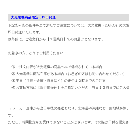
大光電機商品限定：即日発送
下記①～④の条件を全て満たすご注文については、大光電機（DAIKO）の大
即日発送いたします。
例外的に、ご注文日から【１営業日】でのお届けとなります。
お急ぎの方、どうぞご利用ください！
① ご注文内容が大光電機の商品のみで構成されている場合
② 大光電機に商品在庫がある場合（お急ぎの方はお問い合わせください）
③ 平日（月曜～金曜・祝日除く）の正午１２時までのご注文
④ お支払方法に【銀行前振込】をご指定いただき、当日１３時までにご入
→ メーカー倉庫から当日午後の発送となり、北海道や沖縄など一部地域を除
す。
ただし、時間指定をお受けできないことがございます。その際は日付を優先さ