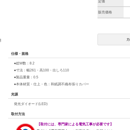
定価
販売価格
期
仕様・規格
●総W数：8.2
●寸法：幅261・高100・出しろ110
●製品重量：0.5
●本体材質・仕上・色：和紙調不織布張りカバー
光源
発光ダイオード(LED)
取付方法
【取付には、専門家による電気工事が必要です】