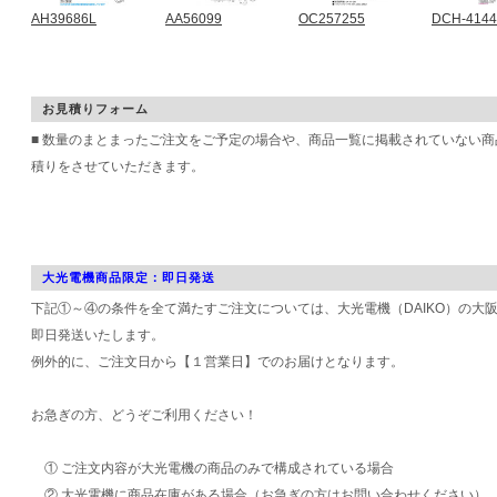
AH39686L
AA56099
OC257255
DCH-414
お見積りフォーム
■ 数量のまとまったご注文をご予定の場合や、商品一覧に掲載されていない
積りをさせていただきます。
大光電機商品限定：即日発送
下記①～④の条件を全て満たすご注文については、大光電機（DAIKO）の大
即日発送いたします。
例外的に、ご注文日から【１営業日】でのお届けとなります。
お急ぎの方、どうぞご利用ください！
① ご注文内容が大光電機の商品のみで構成されている場合
② 大光電機に商品在庫がある場合（お急ぎの方はお問い合わせください）