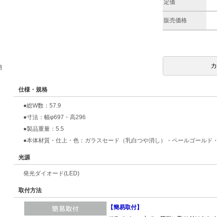
定価
販売価格
期
仕様・規格
●総W数：57.9
●寸法：幅φ697・高296
●製品重量：5.5
●本体材質・仕上・色：ガラスセード（乳白つや消し）・ペールゴールド
光源
発光ダイオード(LED)
取付方法
【簡易取付】