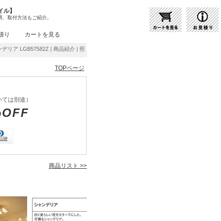
イル】
明、取付方法もご紹介。
積り
カートを見る
ンデリア LGB57582Z | 商品紹介 | 照明器具の通販・インテリア照明の通信販売【ライトス
TOPページ
いては別途）
%OFF
商品リスト >>