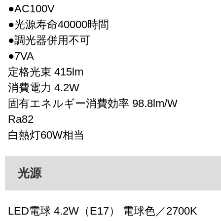
●AC100V
●光源寿命40000時間
●調光器併用不可
●7VA
定格光束 415lm
消費電力 4.2W
固有エネルギー消費効率 98.8lm/W
Ra82
白熱灯60W相当
光源
LED電球 4.2W（E17） 電球色／2700K