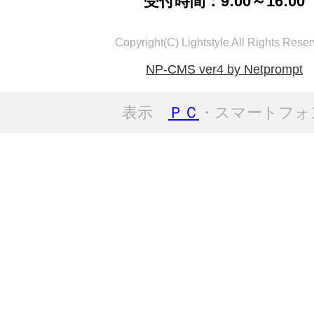
受付時間：9:00～16:00
Copyright(C) Lightstyle All Rights Reser
NP-CMS ver4 by Netprompt
表示
ＰＣ
・スマートフォ