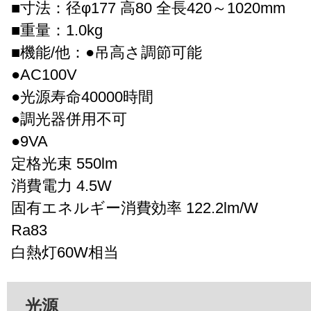
■寸法：径φ177 高80 全長420～1020mm
■重量：1.0kg
■機能/他：●吊高さ調節可能
●AC100V
●光源寿命40000時間
●調光器併用不可
●9VA
定格光束 550lm
消費電力 4.5W
固有エネルギー消費効率 122.2lm/W
Ra83
白熱灯60W相当
光源