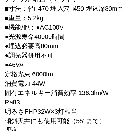
■寸法：径□470 埋込穴□450 埋込深80mm
■重量：5.2kg
■機能/他：●AC100V
●光源寿命40000時間
●埋込必要高80mm
●調光器併用不可
●46VA
定格光束 6000lm
消費電力 44W
固有エネルギー消費効率 136.3lm/W
Ra83
明るさFHP32W×3灯相当
傾斜天井にも使用可能（55°まで）
埋込