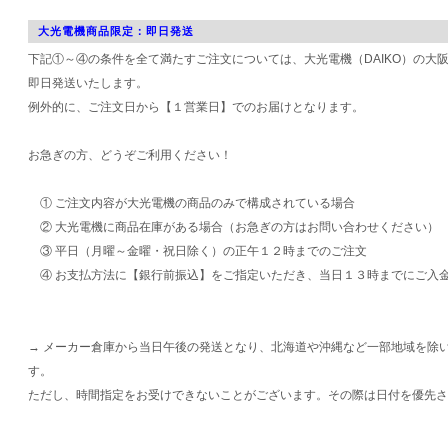
大光電機商品限定：即日発送
下記①～④の条件を全て満たすご注文については、大光電機（DAIKO）の大
即日発送いたします。
例外的に、ご注文日から【１営業日】でのお届けとなります。
お急ぎの方、どうぞご利用ください！
① ご注文内容が大光電機の商品のみで構成されている場合
② 大光電機に商品在庫がある場合（お急ぎの方はお問い合わせください）
③ 平日（月曜～金曜・祝日除く）の正午１２時までのご注文
④ お支払方法に【銀行前振込】をご指定いただき、当日１３時までにご入
→ メーカー倉庫から当日午後の発送となり、北海道や沖縄など一部地域を除
す。
ただし、時間指定をお受けできないことがございます。その際は日付を優先さ