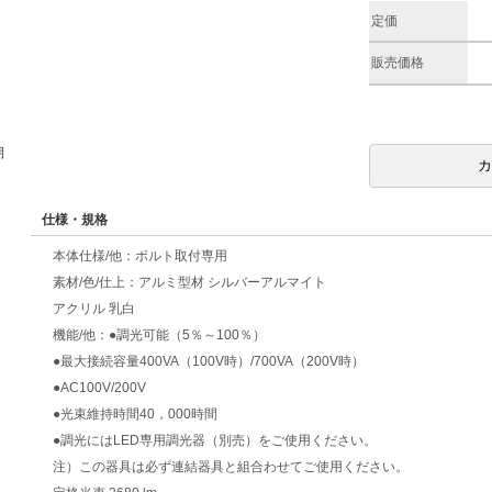
定価
販売価格
期
仕様・規格
本体仕様/他：ボルト取付専用
素材/色/仕上：アルミ型材 シルバーアルマイト
アクリル 乳白
機能/他：●調光可能（5％～100％）
●最大接続容量400VA（100V時）/700VA（200V時）
●AC100V/200V
●光束維持時間40，000時間
●調光にはLED専用調光器（別売）をご使用ください。
注）この器具は必ず連結器具と組合わせてご使用ください。