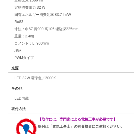
定格光束 2680 lm
定格消費電力 32 W
固有エネルギー消費効率 83.7 lm/W
Ra83
寸法：巾67 長900 高105 埋込深225mm
重量：2.4kg
コメント：L=900mm
埋込
PWMタイプ
光源
LED 32W 電球色／3000K
その他
LED内蔵
取付方法
【取付には、専門家による電気工事が必要です】
取付は「電気工事士」の有資格者にご依頼ください。