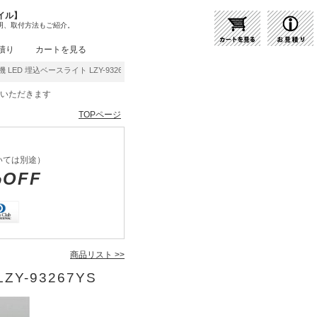
イル】
明、取付方法もご紹介。
積り
カートを見る
LED 埋込ベースライト LZY-93267YS | 商品紹介 | 照明器具の通販・インテリア照明
をいただきます
TOPページ
いては別途）
%OFF
商品リスト >>
Y-93267YS