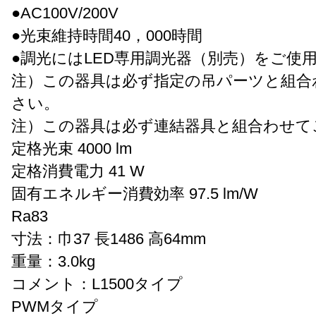
●AC100V/200V
●光束維持時間40，000時間
●調光にはLED専用調光器（別売）をご使
注）この器具は必ず指定の吊パーツと組合
さい。
注）この器具は必ず連結器具と組合わせて
定格光束 4000 lm
定格消費電力 41 W
固有エネルギー消費効率 97.5 lm/W
Ra83
寸法：巾37 長1486 高64mm
重量：3.0kg
コメント：L1500タイプ
PWMタイプ